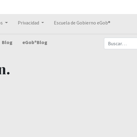
os
Privacidad
Escuela de Gobierno eGob®
Blog
eGob®Blog
n.