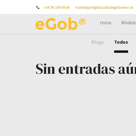
+34 96 109 44 44
masterppm@escueladegobierno.es
Inicio
Módul
Blogs:
Todos
Sin entradas aú