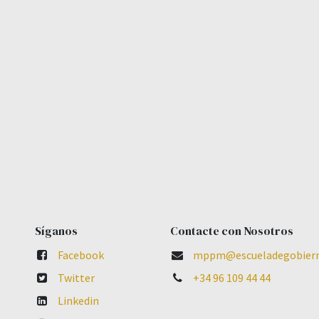
Síganos
Contacte con Nosotros
Facebook
mppm@escueladegobiern
Twitter
+34 96 109 44 44
Linkedin